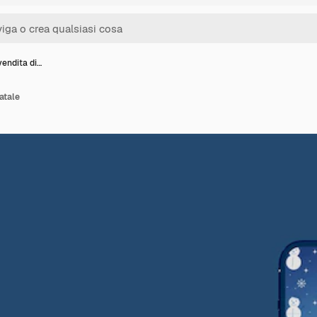
endita di…
atale