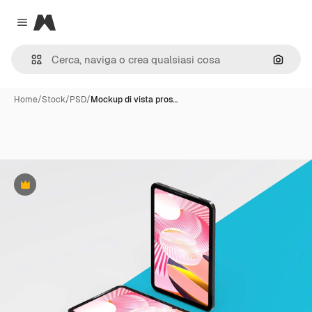
Magnific
Close menu
Cerca 
Home
/
Stock
/
PSD
/
Mockup di vista pros…
Premium