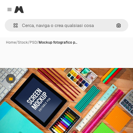
Magnific
Close menu
Cerca 
Home
/
Stock
/
PSD
/
Mockup fotografico p…
Premium