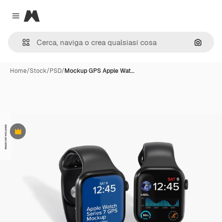
Magnific
Close menu
Cerca 
Home
/
Stock
/
PSD
/
Mockup GPS Apple Wat…
Premium