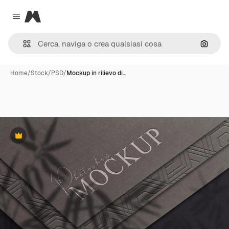
Magnific
Close menu
Cerca 
Home
/
Stock
/
PSD
/
Mockup in rilievo di…
Premium