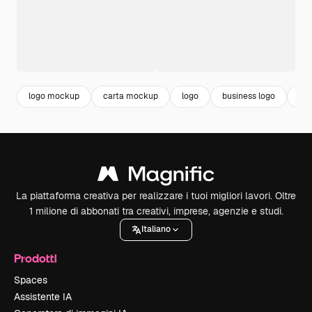
logo mockup
carta mockup
logo
business logo
bra
La piattaforma creativa per realizzare i tuoi migliori lavori. Oltre
1 milione di abbonati tra creativi, imprese, agenzie e studi.
Italiano
Prodotti
Spaces
Assistente IA