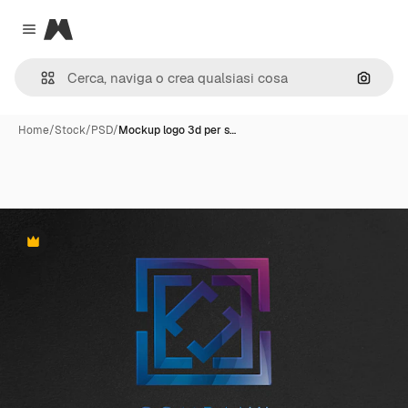
Magnific
Close menu
Cerca 
Home
/
Stock
/
PSD
/
Mockup logo 3d per s…
Premium