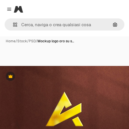
Magnific
Close menu
Cerca 
Home
/
Stock
/
PSD
/
Mockup logo oro su s…
Premium