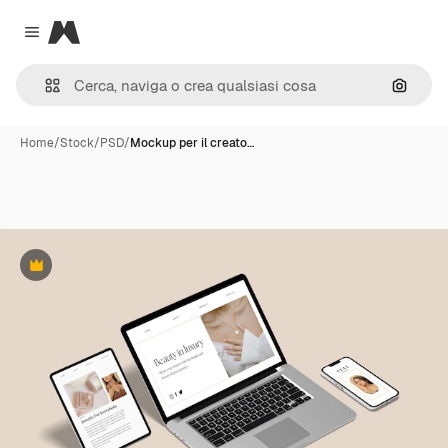
Magnific
Close menu
Cerca 
Home
/
Stock
/
PSD
/
Mockup per il creato…
Premium