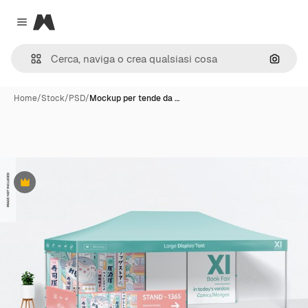
Magnific
Close menu
Cerca 
Home
/
Stock
/
PSD
/
Mockup per tende da …
Premium