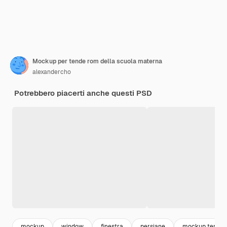
Mockup per tende rom della scuola materna
alexandercho
Potrebbero piacerti anche questi PSD
mockup
window
finestra
persiane
mockup templa