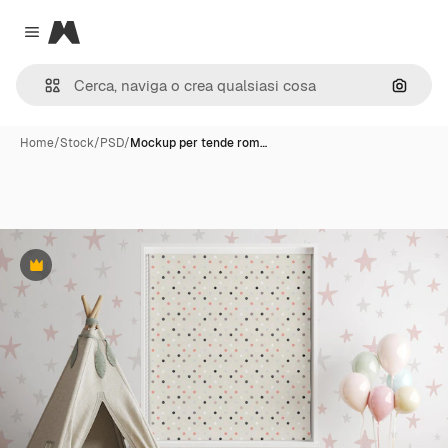
Magnific
Close menu
Cerca 
Home
/
Stock
/
PSD
/
Mockup per tende rom…
Premium