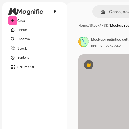
Crea
Home
/
Stock
/
PSD
/
Mockup real
Home
Ricerca
Mockup realistico della
premiumockuplab
Stock
Esplora
Strumenti
Premium