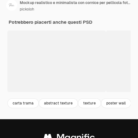
Mockup realistico e minimalista con cornice per pellicola fotografica in carta fotografica strappata polaroid con sovrapposizione di ombre
pickoloh
Potrebbero piacerti anche questi PSD
carta trama
abstract texture
texture
poster wall