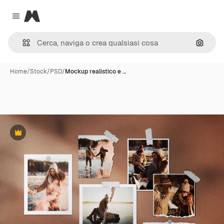
Magnific
Close menu
Cerca 
Home
/
Stock
/
PSD
/
Mockup realistico e …
Premium