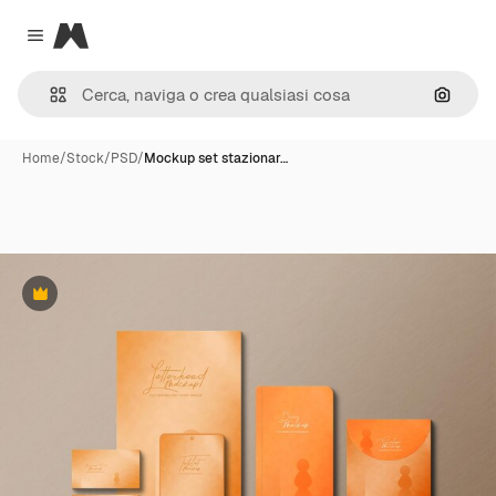
Magnific
Close menu
Cerca 
Home
/
Stock
/
PSD
/
Mockup set stazionar…
Premium