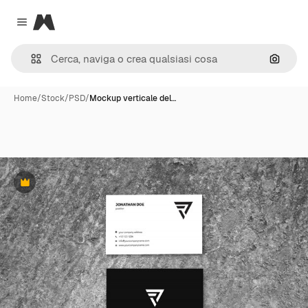
Magnific
Close menu
Cerca 
Home
/
Stock
/
PSD
/
Mockup verticale del…
Premium