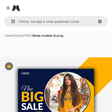
Magnific
Close menu
Cerca 
Home
/
Stock
/
PSD
/
Moda modello di prog…
Premium