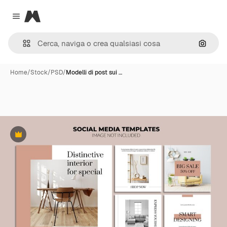
Magnific
Close menu
Cerca 
Home
/
Stock
/
PSD
/
Modelli di post sui …
Premium