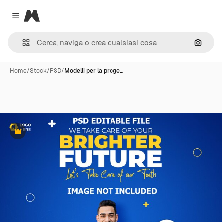
Magnific
Close menu
Cerca 
Home
/
Stock
/
PSD
/
Modelli per la proge…
Premium