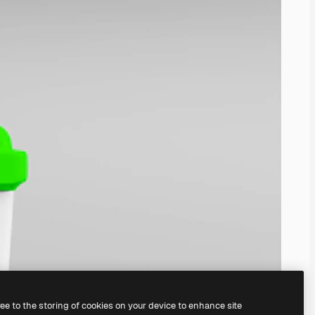
ree to the storing of cookies on your device to enhance site