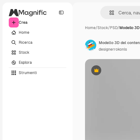
Crea
Home
/
Stock
/
PSD
/
Modello 3D
Home
Ricerca
Modello 3D del contenito
designerrokonls
Stock
Esplora
Strumenti
Premium