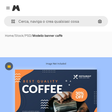
Magnific
Close menu
Cerca 
Home
/
Stock
/
PSD
/
Modello banner caffè
Premium