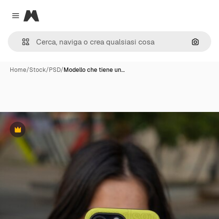
Magnific
Close menu
Cerca 
Home
/
Stock
/
PSD
/
Modello che tiene un…
Premium