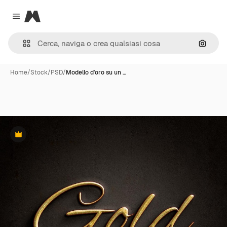
Magnific
Close menu
Cerca 
Home
/
Stock
/
PSD
/
Modello d'oro su un …
Premium