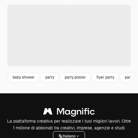
baby shower
party
party poster
flyer party
party t
La piattaforma creativa per realizzare i tuoi migliori lavori. Oltre
1 milione di abbonati tra creativi, imprese, agenzie e studi.
Italiano