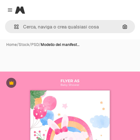
Magnific
Close menu
Cerca 
Home
/
Stock
/
PSD
/
Modello del manifest…
Premium