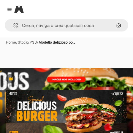
Magnific
Close menu
Cerca 
Home
/
Stock
/
PSD
/
Modello delizioso po…
Premium