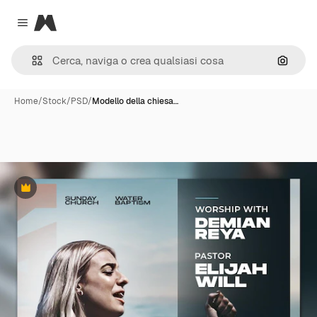
Magnific
Close menu
Cerca 
Home
/
Stock
/
PSD
/
Modello della chiesa…
Premium