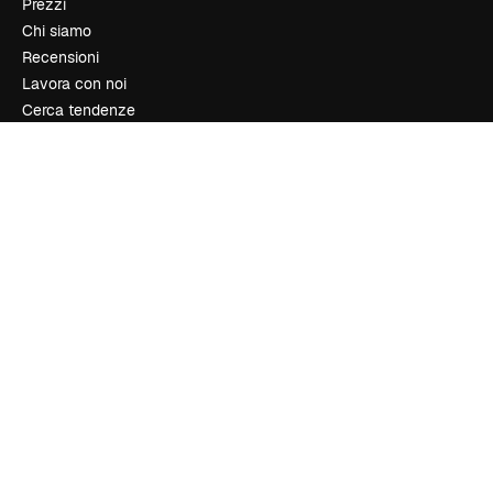
Prezzi
Chi siamo
Recensioni
Lavora con noi
Cerca tendenze
Blog
Eventi
Slidesgo
Vendi i tuoi contenuti
Sala stampa
Cerchi magnific.ai
Contattaci
Assistenza clienti
Instagram
YouTube
LinkedIn
TikTok
Discord