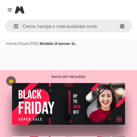
Magnific
Close menu
Cerca 
Home
/
Stock
/
PSD
/
Modello di banner di…
Premium