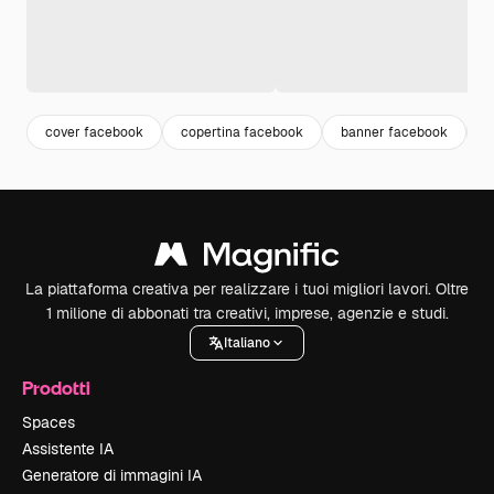
cover facebook
copertina facebook
banner facebook
b
La piattaforma creativa per realizzare i tuoi migliori lavori. Oltre
1 milione di abbonati tra creativi, imprese, agenzie e studi.
Italiano
Prodotti
Spaces
Assistente IA
Generatore di immagini IA