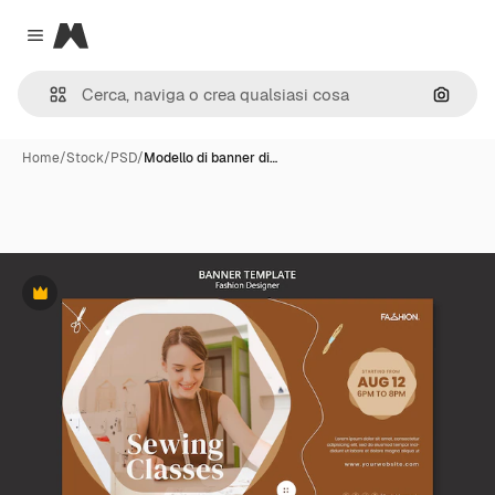
Magnific
Close menu
Cerca 
Home
/
Stock
/
PSD
/
Modello di banner di…
Premium