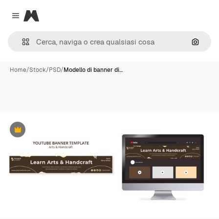
Magnific
Close menu
Cerca 
Home
/
Stock
/
PSD
/
Modello di banner di…
Premium