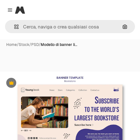
Magnific
Close menu
Cerca 
Home
/
Stock
/
PSD
/
Modello di banner li…
Premium