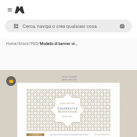
Magnific
Close menu
Cerca 
Home
/
Stock
/
PSD
/
Modello di banner or…
Premium