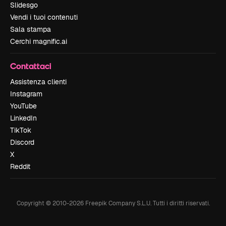
Slidesgo
Vendi i tuoi contenuti
Sala stampa
Cerchi magnific.ai
Contattaci
Assistenza clienti
Instagram
YouTube
LinkedIn
TikTok
Discord
X
Reddit
Copyright © 2010-
2026
Freepik Company S.L.U.
Tutti i diritti riservati
.