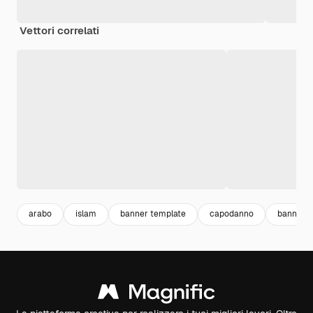
Vettori correlati
arabo
islam
banner template
capodanno
banner