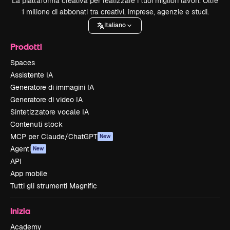
La piattaforma creativa per realizzare i tuoi migliori lavori. Oltre
1 milione di abbonati tra creativi, imprese, agenzie e studi.
Italiano
Prodotti
Spaces
Assistente IA
Generatore di immagini IA
Generatore di video IA
Sintetizzatore vocale IA
Contenuti stock
MCP per Claude/ChatGPT
New
Agenti
New
API
App mobile
Tutti gli strumenti Magnific
Inizia
Academy