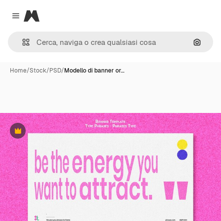
Magnific
Close menu
Cerca 
Home
/
Stock
/
PSD
/
Modello di banner or…
Premium