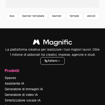
bus
banner template
banner
temple
veicoli
t
La piattaforma creativa per realizzare i tuoi migliori lavori. Oltre
1 milione di abbonati tra creativi, imprese, agenzie e studi.
Italiano
Prodotti
Spaces
Assistente IA
Generatore di immagini IA
Generatore di video IA
Sintetizzatore vocale IA