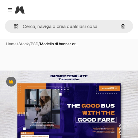
Magnific
Close menu
Cerca 
Home
/
Stock
/
PSD
/
Modello di banner or…
Premium