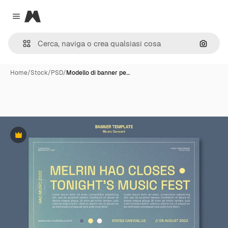
Magnific
Close menu
Cerca 
Home
/
Stock
/
PSD
/
Modello di banner pe…
Premium