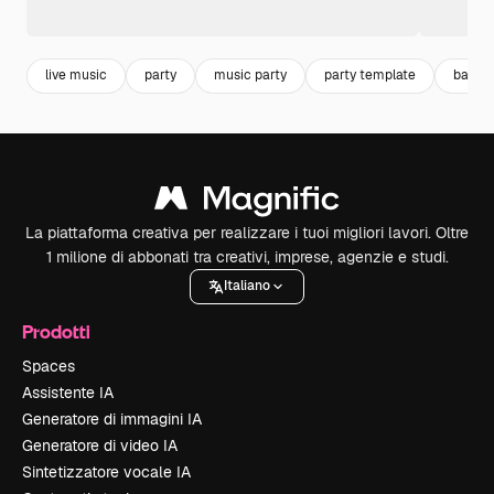
live music
party
music party
party template
banne
La piattaforma creativa per realizzare i tuoi migliori lavori. Oltre
1 milione di abbonati tra creativi, imprese, agenzie e studi.
Italiano
Prodotti
Spaces
Assistente IA
Generatore di immagini IA
Generatore di video IA
Sintetizzatore vocale IA