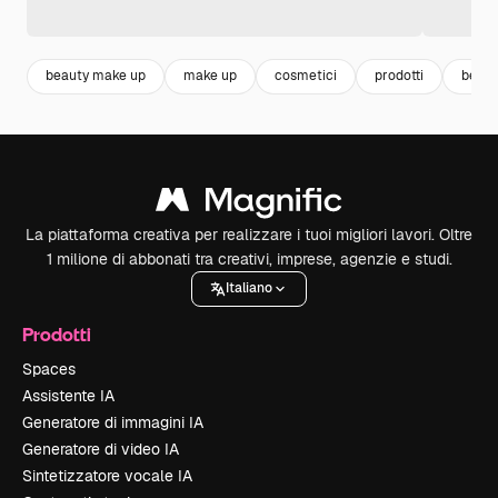
beauty make up
make up
cosmetici
prodotti
beaut
La piattaforma creativa per realizzare i tuoi migliori lavori. Oltre
1 milione di abbonati tra creativi, imprese, agenzie e studi.
Italiano
Prodotti
Spaces
Assistente IA
Generatore di immagini IA
Generatore di video IA
Sintetizzatore vocale IA