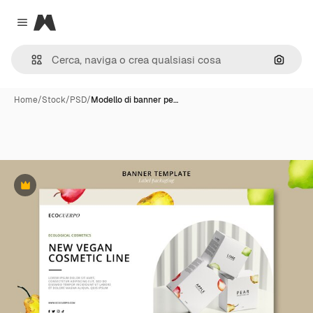
Magnific
Close menu
Cerca 
Home
/
Stock
/
PSD
/
Modello di banner pe…
Premium