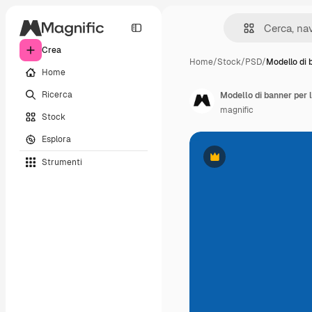
Crea
Home
/
Stock
/
PSD
/
Modello di 
Home
Ricerca
Modello di banner per l
magnific
Stock
Esplora
Strumenti
Premium