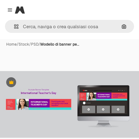
Magnific
Close menu
Cerca 
Home
/
Stock
/
PSD
/
Modello di banner pe…
Premium