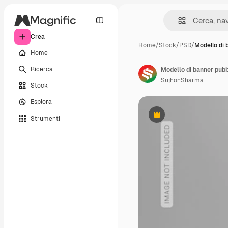
Crea
Home
/
Stock
/
PSD
/
Modello di 
Home
Ricerca
Modello di banner pubb
SujhonSharma
Stock
Esplora
Strumenti
Premium