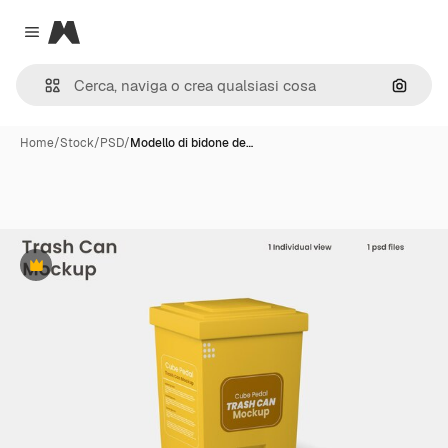
Magnific
Close menu
Cerca 
Home
/
Stock
/
PSD
/
Modello di bidone de…
Premium