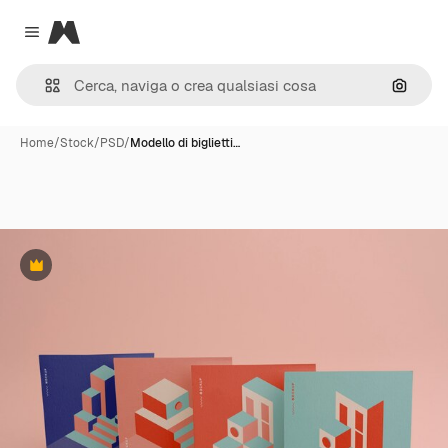
Magnific
Close menu
Cerca 
Home
/
Stock
/
PSD
/
Modello di biglietti…
Premium