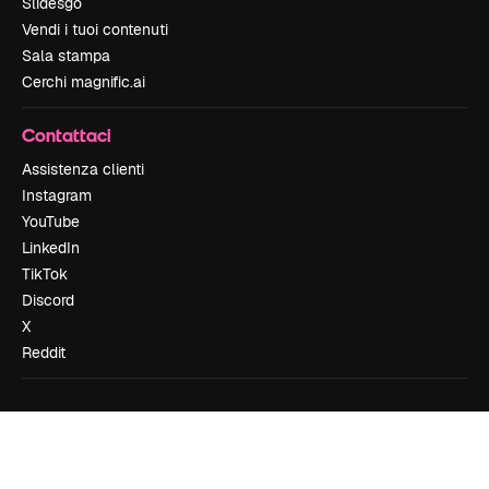
Slidesgo
Vendi i tuoi contenuti
Sala stampa
Cerchi magnific.ai
Contattaci
Assistenza clienti
Instagram
YouTube
LinkedIn
TikTok
Discord
X
Reddit
Copyright © 2010-
2026
Freepik Company S.L.U.
Tutti i diritti riservati
.