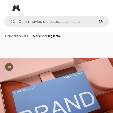
Magnific
Close menu
Cerca 
Home
/
Stock
/
PSD
/
Modello di biglietto…
Premium