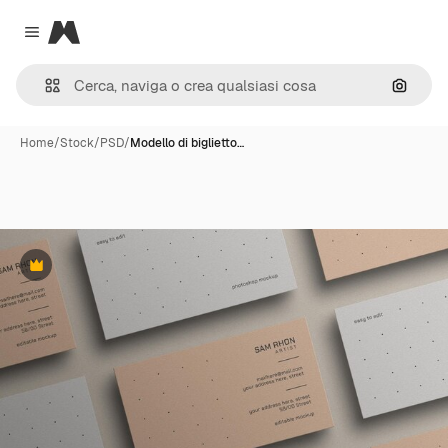
Magnific
Close menu
Cerca 
Home
/
Stock
/
PSD
/
Modello di biglietto…
Premium