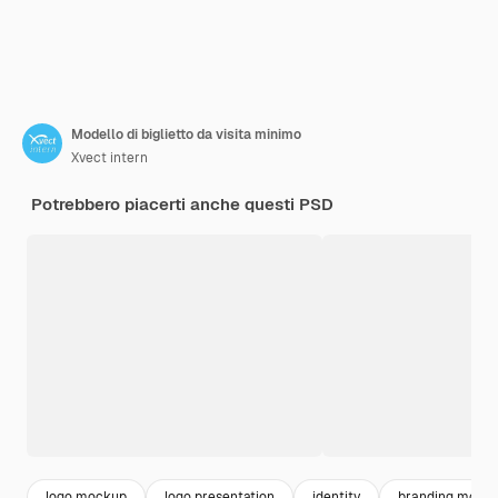
Modello di biglietto da visita minimo
Xvect intern
Potrebbero piacerti anche questi PSD
logo mockup
logo presentation
identity
branding mock