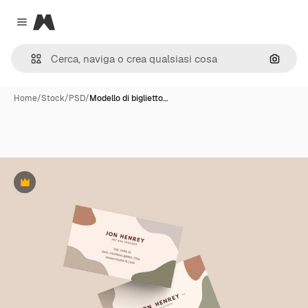
Magnific
Close menu
Cerca 
Home
/
Stock
/
PSD
/
Modello di biglietto…
Premium