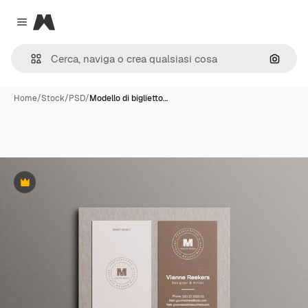
Magnific
Close menu
Cerca 
Home
/
Stock
/
PSD
/
Modello di biglietto…
Premium