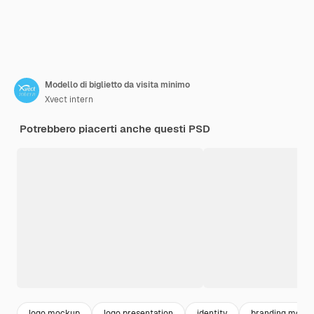
Modello di biglietto da visita minimo
Xvect intern
Potrebbero piacerti anche questi PSD
logo mockup
logo presentation
identity
branding mock