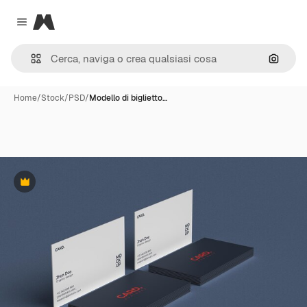
Magnific
Close menu
Cerca 
Home
/
Stock
/
PSD
/
Modello di biglietto…
Premium