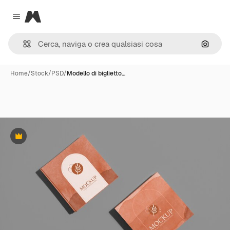
Magnific
Close menu
Cerca 
Home
/
Stock
/
PSD
/
Modello di biglietto…
Premium