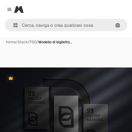
Magnific
Close menu
Cerca 
Home
/
Stock
/
PSD
/
Modello di biglietto…
Premium