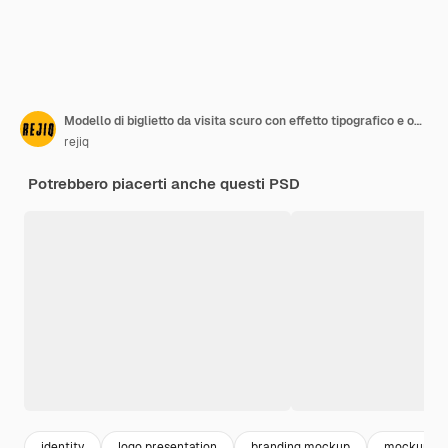
Modello di biglietto da visita scuro con effetto tipografico e ombra eccessiva
rejiq
Potrebbero piacerti anche questi PSD
identity
logo presentation
branding mockup
mockup