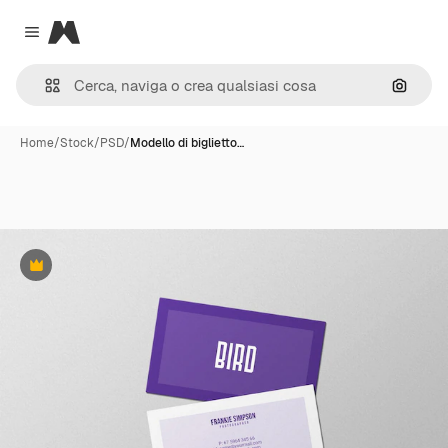
Magnific
Close menu
Cerca 
Home
/
Stock
/
PSD
/
Modello di biglietto…
Premium