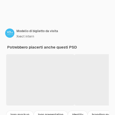
Modello di biglietto da visita
Xvect intern
Potrebbero piacerti anche questi PSD
logo mockup
logo presentation
identity
branding mock