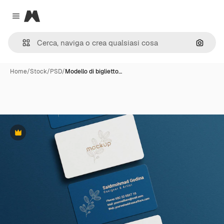
Magnific
Close menu
Cerca 
Home
/
Stock
/
PSD
/
Modello di biglietto…
Premium