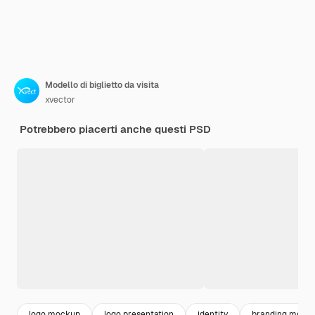
Modello di biglietto da visita
xvector
Potrebbero piacerti anche questi PSD
logo mockup
logo presentation
identity
branding mock