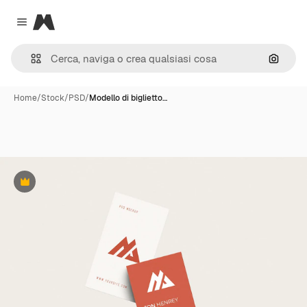
Magnific
Close menu
Cerca 
Home
/
Stock
/
PSD
/
Modello di biglietto…
Premium