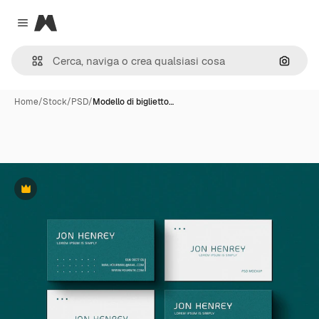
Magnific
Close menu
Cerca 
Home
/
Stock
/
PSD
/
Modello di biglietto…
Premium