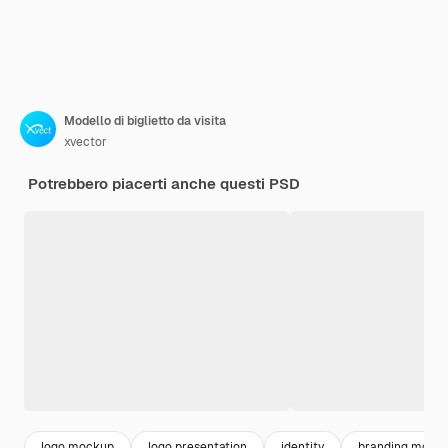
Modello di biglietto da visita
xvector
Potrebbero piacerti anche questi PSD
logo mockup
logo presentation
identity
branding mock