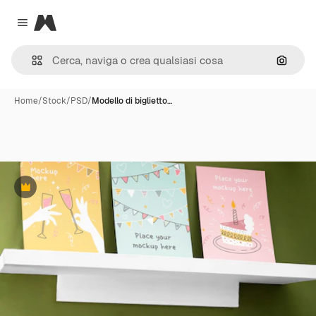
Magnific
Close menu
Cerca 
Home
/
Stock
/
PSD
/
Modello di biglietto…
Premium